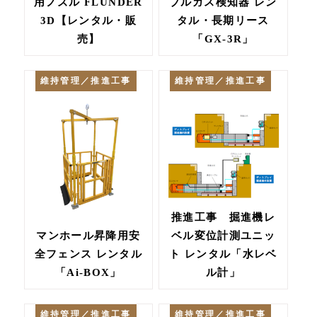
用ノズル FLUNDER
ブルガス検知器 レン
3D【レンタル・販
タル・長期リース
売】
「GX-3R」
維持管理／推進工事
維持管理／推進工事
推進工事 掘進機レ
マンホール昇降用安
ベル変位計測ユニッ
全フェンス レンタル
ト レンタル「水レベ
「Ai-BOX」
ル計」
維持管理／推進工事
維持管理／推進工事