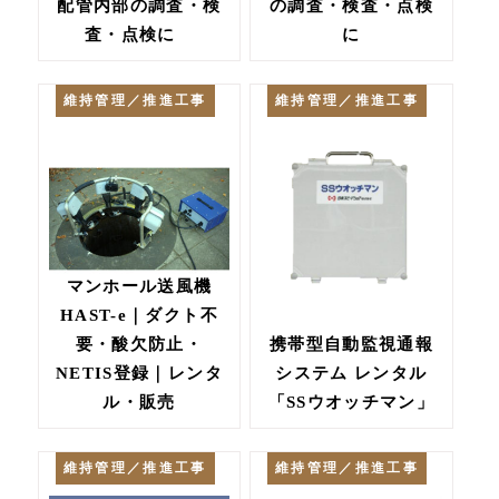
配管内部の調査・検
の調査・検査・点検
査・点検に
に
維持管理／推進工事
維持管理／推進工事
マンホール送風機
HAST-e｜ダクト不
要・酸欠防止・
携帯型自動監視通報
NETIS登録｜レンタ
システム レンタル
ル・販売
「SSウオッチマン」
維持管理／推進工事
維持管理／推進工事