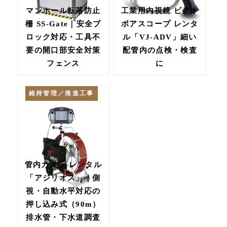
マンホール転落防止
工業用内視鏡 ビデオ
柵 SS-Gate｜安全ブ
ボアスコープ レンタ
ロック対応・工具不
ル「VJ-ADV」細い
要の開口部安全対策
配管内の点検・検査
フェンス
に
維持管理／推進工事
管内カメラ レンタル
「アジリオス」｜側
視・自動水平対応の
押し込み式（90m）
排水管・下水道調査