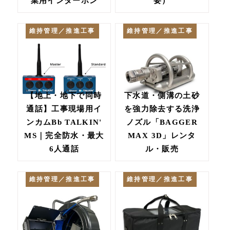
業用インターホン
要）
維持管理／推進工事
維持管理／推進工事
【地上・地下で同時
下水道・側溝の土砂
通話】工事現場用イ
を強力除去する洗浄
ンカムBb TALKIN'
ノズル「BAGGER
MS｜完全防水・最大
MAX 3D」レンタ
6人通話
ル・販売
維持管理／推進工事
維持管理／推進工事