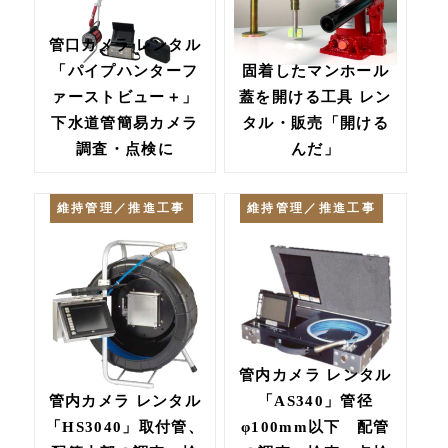
管口カメラ レンタル
「パイプハンターフ
固着したマンホール
ァーストビュー＋」
蓋を開ける工具 レン
下水道管簡易カメラ
タル・販売「開ける
調査・点検に
んだ」
維持管理／推進工事
維持管理／推進工事
管内カメラ レンタル
管内カメラ レンタル
「AS340」管径
「HS3040」取付管、
φ100mm以下 配管