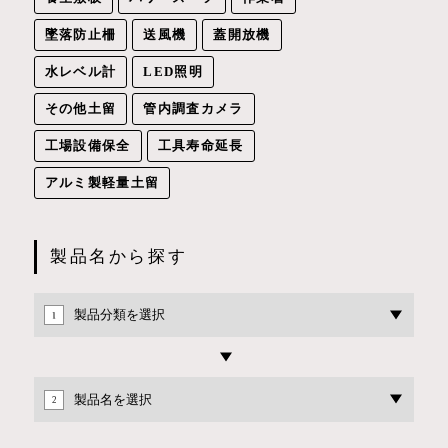
墜落防止柵
送風機
蓋開放機
水レベル計
LED照明
その他土留
管内調査カメラ
工場設備保全
工具寿命延長
アルミ製軽量土留
製品名から探す