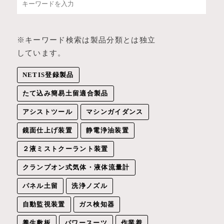
※キーワード検索は製品分類とは独立
しています。
NETIS登録製品
たて込み簡易土留適合製品
アシストツール
マシンガイダンス
鏡面仕上げ装置
静電浄油装置
２液ミストクーラント装置
クランプオン式気体・液体流量計
パネル土留
洗浄ノズル
自動監視装置
ガス検知器
養生敷板
パワースーツ
作業着